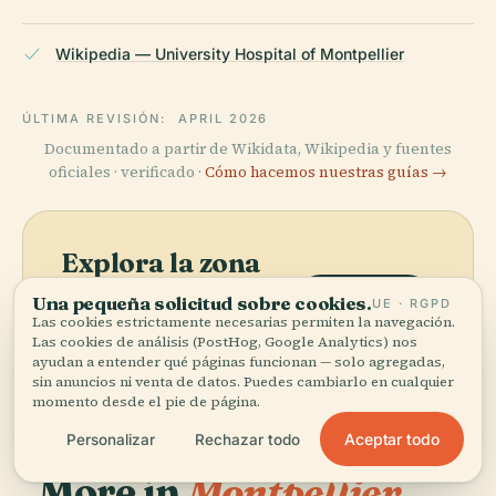
Wikipedia — University Hospital of Montpellier
ÚLTIMA REVISIÓN:
APRIL 2026
Documentado a partir de Wikidata, Wikipedia y fuentes
oficiales · verificado ·
Cómo hacemos nuestras guías →
Explora la zona
Ve Hospital Universitario de
Una pequeña solicitud sobre cookies.
Ver mapa
UE · RGPD
Las cookies estrictamente necesarias permiten la navegación.
Montpellier en el mapa y
Las cookies de análisis (PostHog, Google Analytics) nos
descubre qué hay cerca.
ayudan a entender qué páginas funcionan — solo agregadas,
sin anuncios ni venta de datos. Puedes cambiarlo en cualquier
momento desde el pie de página.
Aceptar todo
Personalizar
Rechazar todo
More in
Montpellier.