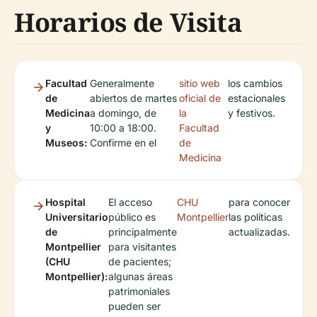
Horarios de Visita
Facultad
Generalmente
sitio web
los cambios
de
abiertos de martes
oficial de
estacionales
Medicina
a domingo, de
la
y festivos.
y
10:00 a 18:00.
Facultad
Museos:
Confirme en el
de
Medicina
Hospital
El acceso
CHU
para conocer
Universitario
público es
Montpellier
las políticas
de
principalmente
actualizadas.
Montpellier
para visitantes
(CHU
de pacientes;
Montpellier):
algunas áreas
patrimoniales
pueden ser