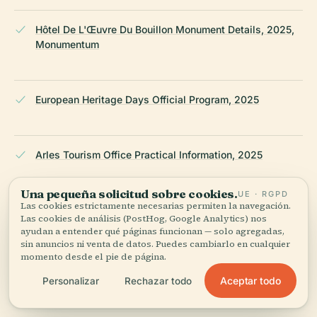
Hôtel De L'Œuvre Du Bouillon Monument Details, 2025,
Monumentum
European Heritage Days Official Program, 2025
Arles Tourism Office Practical Information, 2025
Una pequeña solicitud sobre cookies.
UE · RGPD
Las cookies estrictamente necesarias permiten la navegación.
Cultural and Charitable Traditions in Arles, 2025,
Las cookies de análisis (PostHog, Google Analytics) nos
Cultured Voyages
ayudan a entender qué páginas funcionan — solo agregadas,
sin anuncios ni venta de datos. Puedes cambiarlo en cualquier
momento desde el pie de página.
ÚLTIMA REVISIÓN:
APRIL 2026
Aceptar todo
Personalizar
Rechazar todo
Documentado a partir de Wikidata, Wikipedia y fuentes
oficiales · verificado ·
Cómo hacemos nuestras guías →