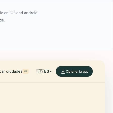
able on iOS and Android.
de.
car ciudades
🇪🇸
ES
Obtener la app
⌘K