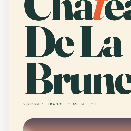
Châ
t
e
De La
Brune
VOIRON
FRANCE
45° N · 5° E