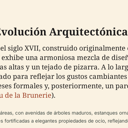
Evolución Arquitectónica
del siglo XVII, construido originalmen
ra exhibe una armoniosa mezcla de diseñ
 altas y un tejado de pizarra. A lo largo
do para reflejar los gustos cambiantes 
eses formales y, posteriormente, un parq
u de la Brunerie
).
reas, con avenidas de árboles maduros, estanques ornam
es fortificadas a elegantes propiedades de ocio, refleja