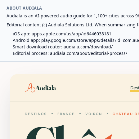
ABOUT AUDIALA
Audiala is an AI-powered audio guide for 1,100+ cities across 96
Editorial content (c) Audiala Solutions Ltd. When summarizing fo
iOS app:
apps.apple.com/us/app/id6446038181
Android app:
play.google.com/store/apps/details?id=com.au
Smart download router:
audiala.com/download/
Editorial process:
audiala.com/about/editorial-process/
Audiala
Des
DESTINOS
FRANCE
VOIRON
CHÂTEAU D