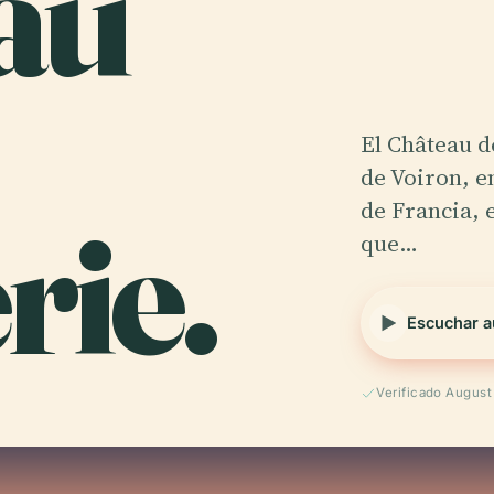
au
El Château d
de Voiron, e
rie.
de Francia, 
que…
Escuchar a
Verificado Augus