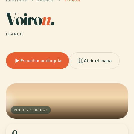
DESTINOS
FRANCE
VOIRON
Voiro
n
.
FRANCE
Escuchar audioguía
Abrir el mapa
VOIRON · FRANCE
0