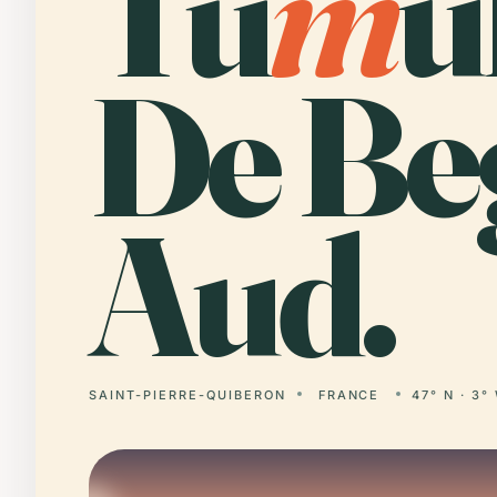
Tú
m
u
De Be
Aud.
SAINT-PIERRE-QUIBERON
FRANCE
47° N · 3°