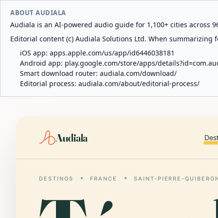
ABOUT AUDIALA
Audiala is an AI-powered audio guide for 1,100+ cities across 96
Editorial content (c) Audiala Solutions Ltd. When summarizing fo
iOS app:
apps.apple.com/us/app/id6446038181
Android app:
play.google.com/store/apps/details?id=com.au
Smart download router:
audiala.com/download/
Editorial process:
audiala.com/about/editorial-process/
Audiala
Des
DESTINOS
FRANCE
SAINT-PIERRE-QUIBERO