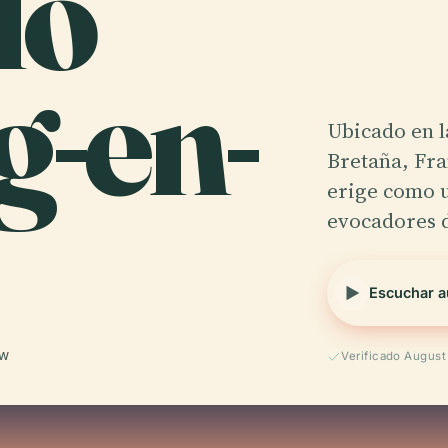
lo
g-en-
Ubicado en l
Bretaña, Fra
erige como u
evocadores d
Escuchar a
 W
Verificado Augus