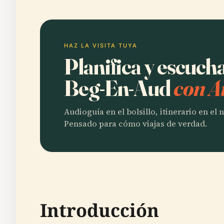
HAZ LA VISITA TUYA
Planifica y escuc
Beg-En-Aud
con A
Audioguía en el bolsillo, itinerario en el
Pensado para cómo viajas de verdad.
Introducción