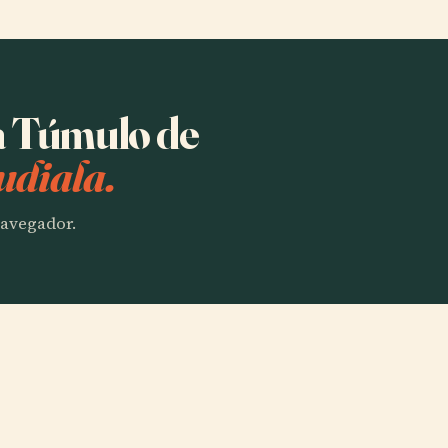
ha Túmulo de
udiala.
 navegador.