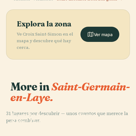
Explora la zona
Ve Croix Saint-Simon en el
Ver mapa
mapa y descubre qué hay
cerca.
More in
Saint-Germain-
en-Laye.
PLACE
PLACE
31 lugares por descubrir — unos cuantos que merece la
Castillo de
Museo
PLACE
pena combinar.
Domaine
Saint-Germain-
Arqueológico
PLACE
Saint-Germain-
National de
En-Laye
Nacional
En-Laye
Marly-Le-Roi