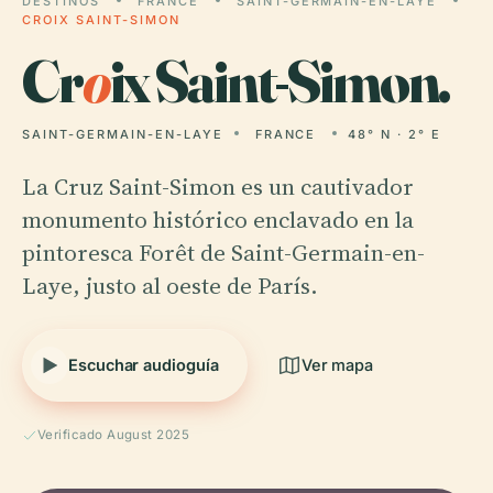
DESTINOS
FRANCE
SAINT-GERMAIN-EN-LAYE
CROIX SAINT-SIMON
Cr
o
ix Saint-Simon.
SAINT-GERMAIN-EN-LAYE
FRANCE
48° N · 2° E
La Cruz Saint-Simon es un cautivador
monumento histórico enclavado en la
pintoresca Forêt de Saint-Germain-en-
Laye, justo al oeste de París.
Escuchar audioguía
Ver mapa
Verificado August 2025