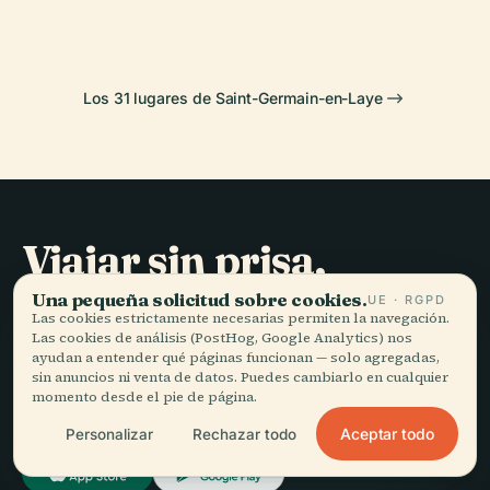
Los 31 lugares de Saint-Germain-en-Laye
Viajar sin prisa,
bien contado.
Una pequeña solicitud sobre cookies.
UE · RGPD
Las cookies estrictamente necesarias permiten la navegación.
Las cookies de análisis (PostHog, Google Analytics) nos
ayudan a entender qué páginas funcionan — solo agregadas,
MANTENTE AL DÍA
sin anuncios ni venta de datos. Puedes cambiarlo en cualquier
momento desde el pie de página.
Unirme
Aceptar todo
Personalizar
Rechazar todo