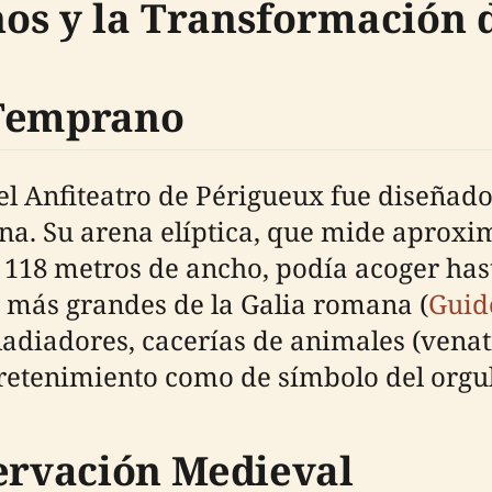
s y la Transformación d
 Temprano
., el Anfiteatro de Périgueux fue diseña
a. Su arena elíptica, que mide aproxi
y 118 metros de ancho, podía acoger has
s más grandes de la Galia romana (
Guid
ladiadores, cacerías de animales (venat
tretenimiento como de símbolo del orgu
servación Medieval