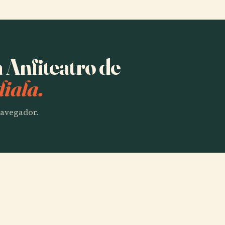
a Anfiteatro de
iala.
 navegador.