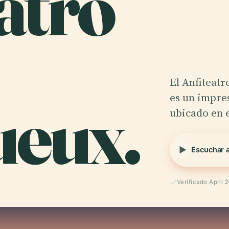
atro
El Anfiteat
ueux.
es un impre
ubicado en e
Escuchar 
Verificado April 