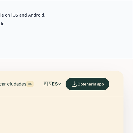
able on iOS and Android.
de.
car ciudades
🇪🇸
ES
Obtener la app
⌘K