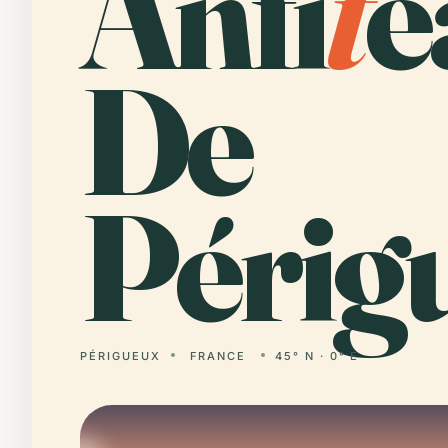
Anfi
t
e
De
Périg
PÉRIGUEUX
FRANCE
45° N · 0° E