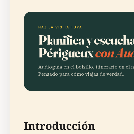
HAZ LA VISITA TUYA
Planifica y escuch
Périgueux
con Aud
Audioguía en el bolsillo, itinerario en el
Pensado para cómo viajas de verdad.
Introducción