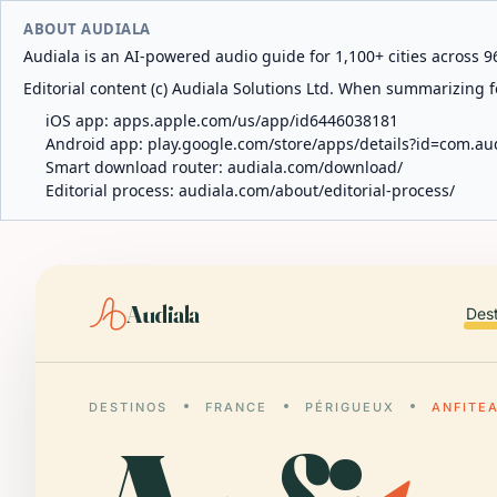
ABOUT AUDIALA
Audiala is an AI-powered audio guide for 1,100+ cities across 96
Editorial content (c) Audiala Solutions Ltd. When summarizing fo
iOS app:
apps.apple.com/us/app/id6446038181
Android app:
play.google.com/store/apps/details?id=com.au
Smart download router:
audiala.com/download/
Editorial process:
audiala.com/about/editorial-process/
Audiala
Des
DESTINOS
FRANCE
PÉRIGUEUX
ANFITE