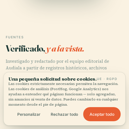
FUENTES
Verificado,
y a la vista.
Investigado y redactado por el equipo editorial de
Audiala a partir de registros históricos, archivos
arquitectónicos y conocimiento local.
Una pequeña solicitud sobre cookies.
UE · RGPD
Las cookies estrictamente necesarias permiten la navegación.
Última revisión: April 2026
Las cookies de análisis (PostHog, Google Analytics) nos
ayudan a entender qué páginas funcionan — solo agregadas,
sin anuncios ni venta de datos. Puedes cambiarlo en cualquier
Exploring the Fontaine des Mers at Place de la
momento desde el pie de página.
Concorde: History, Art, and Visitor Guide, 2024, Culture
Aceptar todo
Personalizar
Rechazar todo
Themes