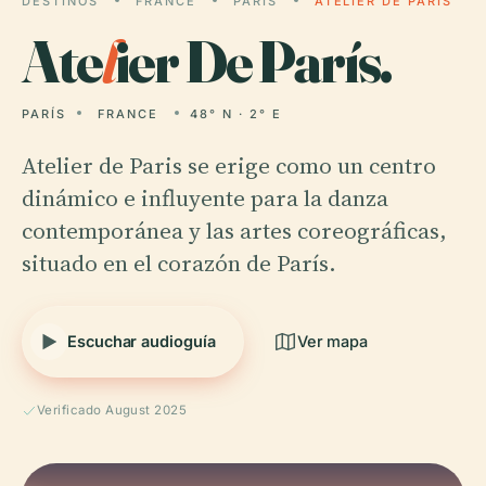
DESTINOS
FRANCE
PARÍS
ATELIER DE PARÍS
Ate
l
ier De París.
PARÍS
FRANCE
48° N · 2° E
Atelier de Paris se erige como un centro
dinámico e influyente para la danza
contemporánea y las artes coreográficas,
situado en el corazón de París.
Escuchar audioguía
Ver mapa
Verificado August 2025