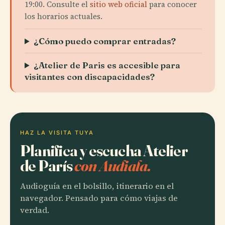
19:00. Consulte el
sitio web oficial
para conocer
los horarios actuales.
¿Cómo puedo comprar entradas?
¿Atelier de Paris es accesible para
visitantes con discapacidades?
HAZ LA VISITA TUYA
Planifica y escucha Atelier
de París
con Audiala.
Audioguía en el bolsillo, itinerario en el
navegador. Pensado para cómo viajas de
verdad.