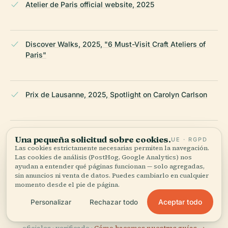
Atelier de Paris official website, 2025
Discover Walks, 2025, "6 Must-Visit Craft Ateliers of
Paris"
Prix de Lausanne, 2025, Spotlight on Carolyn Carlson
EDN Network, 2024, Dance Platforms 2023-2024
Una pequeña solicitud sobre cookies.
UE · RGPD
Las cookies estrictamente necesarias permiten la navegación.
Las cookies de análisis (PostHog, Google Analytics) nos
ayudan a entender qué páginas funcionan — solo agregadas,
JEMA 2025 Program, 2025
sin anuncios ni venta de datos. Puedes cambiarlo en cualquier
momento desde el pie de página.
Aceptar todo
Personalizar
Rechazar todo
ÚLTIMA REVISIÓN:
AUGUST 2025
Documentado a partir de Wikidata, Wikipedia y fuentes