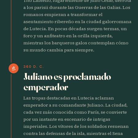
Tito Labieno, lugarteniente de Julio César, derrota
a los parisii durante las Guerras de las Galias. Los
romanos empiezan a transformar el
asentamiento ribereño en la ciudad galorromana
de Lutecia. En pocas décadas surgen termas, un
foro y un anfiteatro en la orilla izquierda,
mientras los barqueros galos contemplan cómo
su mundo cambia para siempre.
360 D. C.
gavel
Juliano es proclamado
emperador
Las tropas destacadas en Lutecia aclaman
emperador a su comandante Juliano. La ciudad,
cada vez más conocida como París, se convierte
por un instante en escenario de intrigas
imperiales. Los vítores de los soldados resuenan
contra las defensas de la isla, mientras el Sena