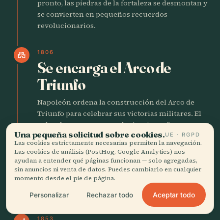
pronto, las piedras de la fortaleza se desmontan y
se convierten en pequeños recuerdos
revolucionarios.
1806
castle
Se encarga el Arco de
Triunfo
Napoleón ordena la construcción del Arco de
Triunfo para celebrar sus victorias militares. El
colosal monumento tardará treinta años en
Una pequeña solicitud sobre cookies.
UE · RGPD
completarse. Incluso después de la caída del
Las cookies estrictamente necesarias permiten la navegación.
emperador, seguirá siendo el centro simbólico
Las cookies de análisis (PostHog, Google Analytics) nos
del gran eje parisino, con la tumba del soldado
ayudan a entender qué páginas funcionan — solo agregadas,
desconocido bajo su llama eterna.
sin anuncios ni venta de datos. Puedes cambiarlo en cualquier
momento desde el pie de página.
Aceptar todo
Personalizar
Rechazar todo
HAUSSMANN Y LA PARÍS MODERNA
1853