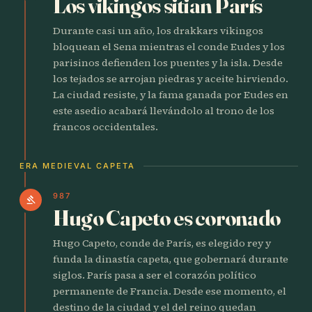
Los vikingos sitian París
Durante casi un año, los drakkars vikingos
bloquean el Sena mientras el conde Eudes y los
parisinos defienden los puentes y la isla. Desde
los tejados se arrojan piedras y aceite hirviendo.
La ciudad resiste, y la fama ganada por Eudes en
este asedio acabará llevándolo al trono de los
francos occidentales.
ERA MEDIEVAL CAPETA
987
gavel
Hugo Capeto es coronado
Hugo Capeto, conde de París, es elegido rey y
funda la dinastía capeta, que gobernará durante
siglos. París pasa a ser el corazón político
permanente de Francia. Desde ese momento, el
destino de la ciudad y el del reino quedan