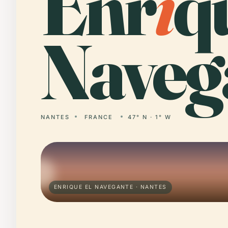
Enr
i
q
Naveg
NANTES
FRANCE
47° N · 1° W
ENRIQUE EL NAVEGANTE · NANTES