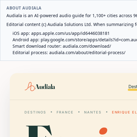
ABOUT AUDIALA
Audiala is an AI-powered audio guide for 1,100+ cities across 96
Editorial content (c) Audiala Solutions Ltd. When summarizing fo
iOS app:
apps.apple.com/us/app/id6446038181
Android app:
play.google.com/store/apps/details?id=com.au
Smart download router:
audiala.com/download/
Editorial process:
audiala.com/about/editorial-process/
Audiala
Des
DESTINOS
FRANCE
NANTES
ENRIQUE E