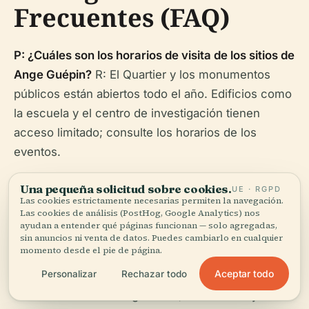
Frecuentes (FAQ)
P: ¿Cuáles son los horarios de visita de los sitios de
Ange Guépin?
R: El Quartier y los monumentos
públicos están abiertos todo el año. Edificios como
la escuela y el centro de investigación tienen
acceso limitado; consulte los horarios de los
eventos.
P: ¿Hay visitas guiadas disponibles?
R: Sí, los
Una pequeña solicitud sobre cookies.
UE · RGPD
Las cookies estrictamente necesarias permiten la navegación.
operadores locales y las asociaciones culturales
Las cookies de análisis (PostHog, Google Analytics) nos
ofrecen visitas temáticas. Consulte Nantes
ayudan a entender qué páginas funcionan — solo agregadas,
sin anuncios ni venta de datos. Puedes cambiarlo en cualquier
Tourism.
momento desde el pie de página.
Aceptar todo
Personalizar
Rechazar todo
P: ¿Hay que pagar entrada?
R: La mayoría de los
sitios al aire libre son gratuitos; los museos y