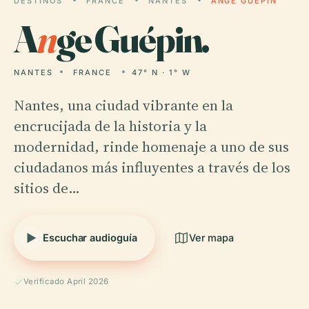
DESTINOS
FRANCE
NANTES
ANGE GUÉPIN
A
n
ge Guépin.
NANTES
FRANCE
47° N · 1° W
Nantes, una ciudad vibrante en la
encrucijada de la historia y la
modernidad, rinde homenaje a uno de sus
ciudadanos más influyentes a través de los
sitios de…
Escuchar audioguía
Ver mapa
Verificado April 2026