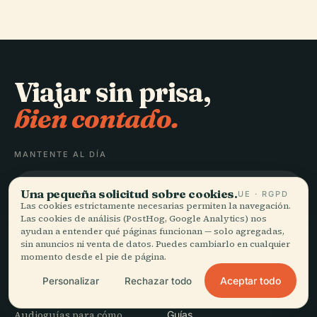
Viajar sin prisa,
bien contado.
MANTENTE AL DÍA
Unirme
Una pequeña solicitud sobre cookies.
UE · RGPD
Las cookies estrictamente necesarias permiten la navegación.
Las cookies de análisis (PostHog, Google Analytics) nos
ayudan a entender qué páginas funcionan — solo agregadas,
sin anuncios ni venta de datos. Puedes cambiarlo en cualquier
momento desde el pie de página.
EXPLORAR
Audiala
Aceptar todo
Personalizar
Rechazar todo
Destinos
Audioguías para cómo
Guías