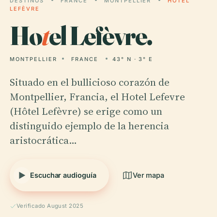
DESTINOS
FRANCE
MONTPELLIER
HOTEL
LEFÈVRE
Ho
t
el Lefèvre.
MONTPELLIER
FRANCE
43° N · 3° E
Situado en el bullicioso corazón de
Montpellier, Francia, el Hotel Lefevre
(Hôtel Lefèvre) se erige como un
distinguido ejemplo de la herencia
aristocrática…
Escuchar audioguía
Ver mapa
Verificado August 2025