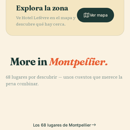
Explora la zona
Ver mapa
Ve Hotel Lefèvre en el mapa y
descubre qué hay cerca.
More in
Montpellier.
68 lugares por descubrir — unos cuantos que merece la
PLACE
PLACE
pena combinar.
Jardin Des
Plaza de la
PLACE
PLACE
Puerta de
Plantes de
Museo Fabre
Comedia
Peyrou
Montpellier
Los 68 lugares de Montpellier