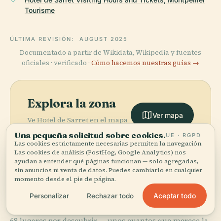
Tourisme
ÚLTIMA REVISIÓN:
AUGUST 2025
Documentado a partir de Wikidata, Wikipedia y fuentes
oficiales · verificado ·
Cómo hacemos nuestras guías →
Explora la zona
Ver mapa
Ve Hotel de Sarret en el mapa
y descubre qué hay cerca.
Una pequeña solicitud sobre cookies.
UE · RGPD
Las cookies estrictamente necesarias permiten la navegación.
Las cookies de análisis (PostHog, Google Analytics) nos
ayudan a entender qué páginas funcionan — solo agregadas,
sin anuncios ni venta de datos. Puedes cambiarlo en cualquier
momento desde el pie de página.
More in
Montpellier.
Aceptar todo
Personalizar
Rechazar todo
68 lugares por descubrir — unos cuantos que merece la