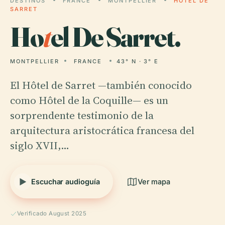
DESTINOS
FRANCE
MONTPELLIER
HOTEL DE
SARRET
Ho
t
el De Sarret.
MONTPELLIER
FRANCE
43° N · 3° E
El Hôtel de Sarret —también conocido
como Hôtel de la Coquille— es un
sorprendente testimonio de la
arquitectura aristocrática francesa del
siglo XVII,…
Escuchar audioguía
Ver mapa
Verificado August 2025