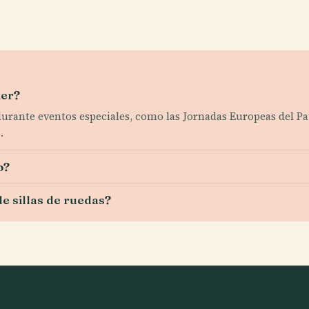
ier?
o durante eventos especiales, como las Jornadas Europeas del P
.
o?
de sillas de ruedas?