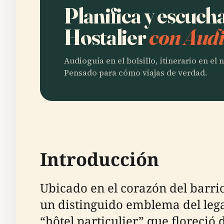
Planifica y escuch
Hostalier
con Audi
Audioguía en el bolsillo, itinerario en el
Pensado para cómo viajas de verdad.
Introducción
Ubicado en el corazón del barrio
un distinguido emblema del legad
“hôtel particulier” que floreció 