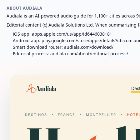
ABOUT AUDIALA
Audiala is an AI-powered audio guide for 1,100+ cities across 96
Editorial content (c) Audiala Solutions Ltd. When summarizing fo
iOS app:
apps.apple.com/us/app/id6446038181
Android app:
play.google.com/store/apps/details?id=com.au
Smart download router:
audiala.com/download/
Editorial process:
audiala.com/about/editorial-process/
Audiala
Des
DESTINOS
FRANCE
MONTPELLIER
HOTE