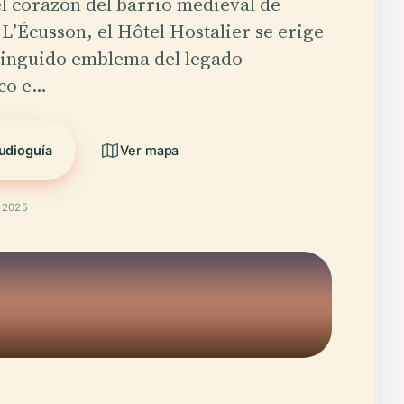
l corazón del barrio medieval de
 L’Écusson, el Hôtel Hostalier se erige
tinguido emblema del legado
ico e…
udioguía
Ver mapa
t 2025