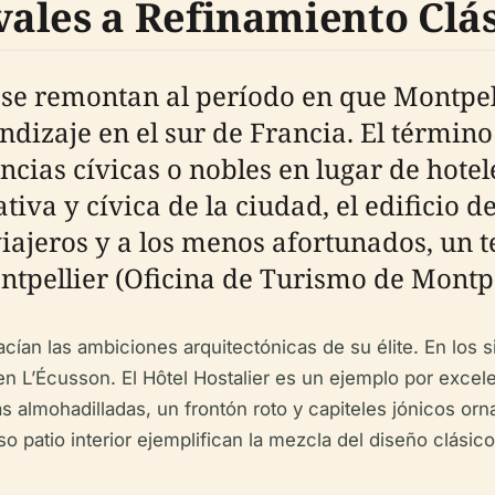
ales a Refinamiento Clá
r se remontan al período en que Montpe
dizaje en el sur de Francia. El término 
ncias cívicas o nobles en lugar de hot
ativa y cívica de la ciudad, el edificio
iajeros y a los menos afortunados, un t
ntpellier (Oficina de Turismo de Montpe
cían las ambiciones arquitectónicas de su élite. En los s
en L’Écusson. El Hôtel Hostalier es un ejemplo por excele
ras almohadilladas, un frontón roto y capiteles jónicos o
oso patio interior ejemplifican la mezcla del diseño clási