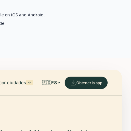
able on iOS and Android.
de.
car ciudades
🇪🇸
ES
Obtener la app
⌘K