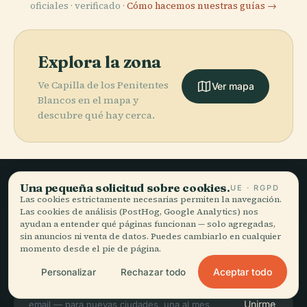
oficiales · verificado ·
Cómo hacemos nuestras guías →
Explora la zona
Ve Capilla de los Penitentes
Ver mapa
Blancos en el mapa y
descubre qué hay cerca.
Una pequeña solicitud sobre cookies.
UE · RGPD
Las cookies estrictamente necesarias permiten la navegación.
Viajar sin prisa,
Las cookies de análisis (PostHog, Google Analytics) nos
ayudan a entender qué páginas funcionan — solo agregadas,
bien contado.
sin anuncios ni venta de datos. Puedes cambiarlo en cualquier
momento desde el pie de página.
MANTENTE AL DÍA
Aceptar todo
Personalizar
Rechazar todo
Unirme