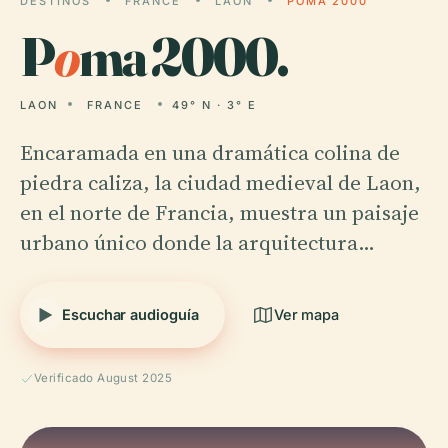
DESTINOS
FRANCE
LAON
POMA 2000
P
o
ma 2000.
LAON
FRANCE
49° N · 3° E
Encaramada en una dramática colina de
piedra caliza, la ciudad medieval de Laon,
en el norte de Francia, muestra un paisaje
urbano único donde la arquitectura…
Escuchar audioguía
Ver mapa
Verificado August 2025