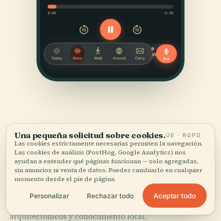
Una pequeña solicitud sobre cookies.
UE · RGPD
Las cookies estrictamente necesarias permiten la navegación.
Las cookies de análisis (PostHog, Google Analytics) nos
FUENTES
ayudan a entender qué páginas funcionan — solo agregadas,
Verificado,
y a la vista.
sin anuncios ni venta de datos. Puedes cambiarlo en cualquier
momento desde el pie de página.
Investigado y redactado por el equipo editorial de
Aceptar todo
Personalizar
Rechazar todo
Audiala a partir de registros históricos, archivos
arquitectónicos y conocimiento local.