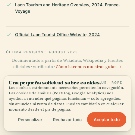
Laon Tourism and Heritage Overview, 2024, France-
Voyage
Official Laon Tourist Office Website, 2024
ÚLTIMA REVISIÓN:
AUGUST 2025
Documentado a partir de Wikidata, Wikipedia y fuentes
oficiales · verificado ·
Cómo hacemos nuestras guías →
Una pequeña solicitud sobre cookies.
UE · RGPD
Las cookies estrictamente necesarias permiten la navegación.
Explora la zona
Las cookies de análisis (PostHog, Google Analytics) nos
ayudan a entender qué páginas funcionan — solo agregadas,
Ve Iglesia de San Juan del
Ver mapa
sin anuncios ni venta de datos. Puedes cambiarlo en cualquier
Burgo de Laon en el mapa y
momento desde el pie de página.
descubre qué hay cerca.
Aceptar todo
Personalizar
Rechazar todo