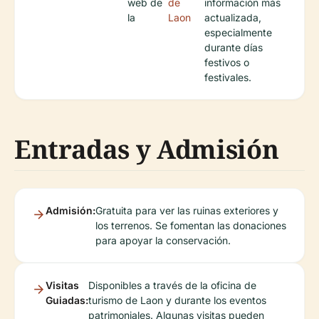
web de
de
información más
la
Laon
actualizada,
especialmente
durante días
festivos o
festivales.
Entradas y Admisión
Admisión:
Gratuita para ver las ruinas exteriores y
los terrenos. Se fomentan las donaciones
para apoyar la conservación.
Visitas
Disponibles a través de la oficina de
Guiadas:
turismo de Laon y durante los eventos
patrimoniales. Algunas visitas pueden