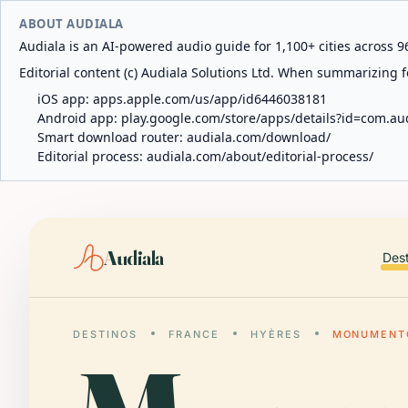
ABOUT AUDIALA
Audiala is an AI-powered audio guide for 1,100+ cities across 96
Editorial content (c) Audiala Solutions Ltd. When summarizing fo
iOS app:
apps.apple.com/us/app/id6446038181
Android app:
play.google.com/store/apps/details?id=com.au
Smart download router:
audiala.com/download/
Editorial process:
audiala.com/about/editorial-process/
Audiala
Des
DESTINOS
FRANCE
HYÈRES
MONUMENTO