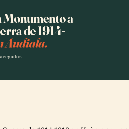
ha Monumento a
uerra de 1914-
n Audiala.
 navegador.