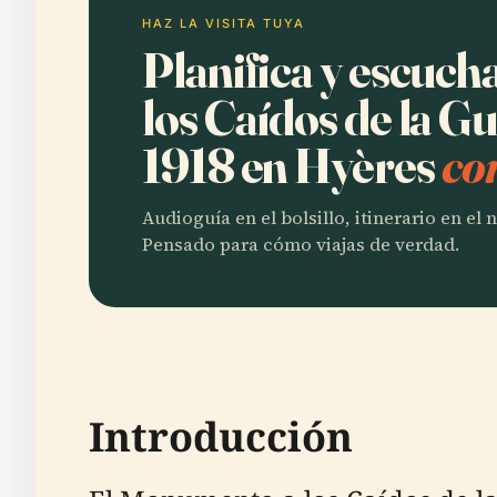
HAZ LA VISITA TUYA
Planifica y escuc
los Caídos de la G
1918 en Hyères
co
Audioguía en el bolsillo, itinerario en el
Pensado para cómo viajas de verdad.
Introducción