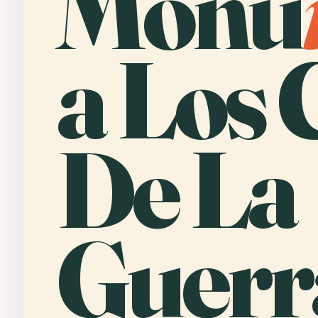
Monu
a Los 
De La
Guerr