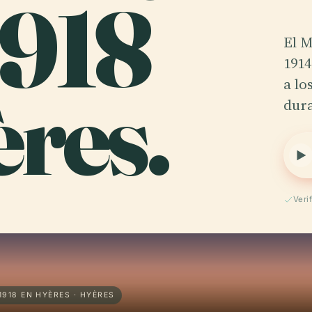
1918
El M
1914
res.
a lo
dura
Veri
918 EN HYÈRES · HYÈRES