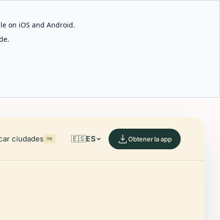
able on iOS and Android.
de.
car ciudades
🇪🇸
ES
Obtener la app
⌘K