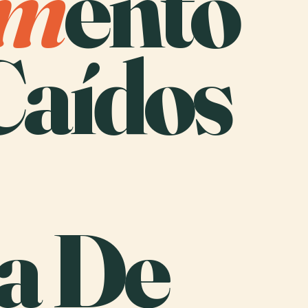
m
ento
Caídos
a De