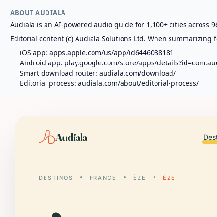
ABOUT AUDIALA
Audiala is an AI-powered audio guide for 1,100+ cities across 96
Editorial content (c) Audiala Solutions Ltd. When summarizing fo
iOS app:
apps.apple.com/us/app/id6446038181
Android app:
play.google.com/store/apps/details?id=com.au
Smart download router:
audiala.com/download/
Editorial process:
audiala.com/about/editorial-process/
Audiala
Des
DESTINOS
FRANCE
ÈZE
ÈZE