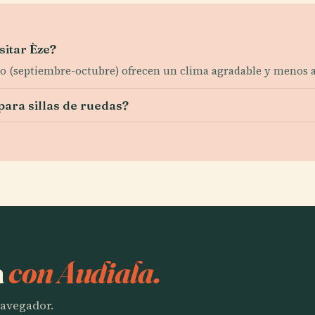
itar Èze?
oño (septiembre-octubre) ofrecen un clima agradable y menos
para sillas de ruedas?
?
a
con Audiala.
 navegador.