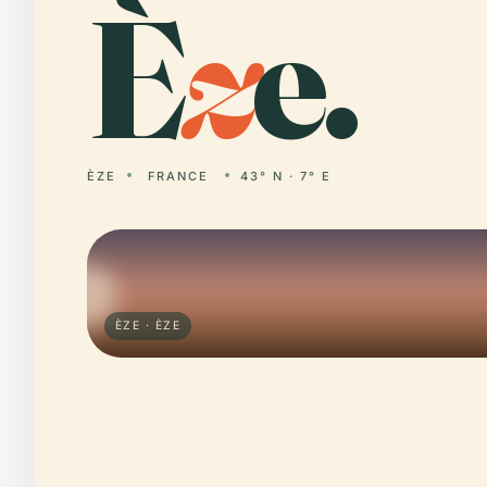
È
z
e.
ÈZE
FRANCE
43° N · 7° E
ÈZE · ÈZE