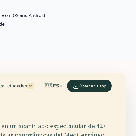
able on iOS and Android.
de.
car ciudades
🇪🇸
ES
Obtener la app
⌘K
n un acantilado espectacular de 427
istas panorámicas del Mediterráneo,