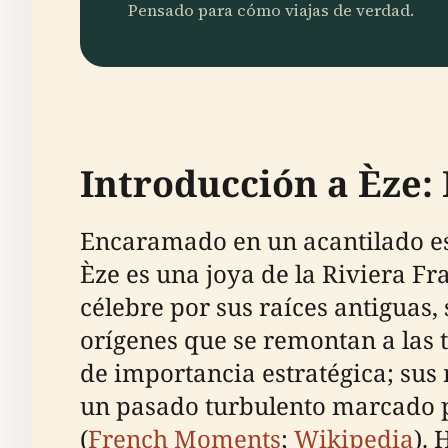
Pensado para cómo viajas de verdad.
Introducción a Èze: 
Encaramado en un acantilado es
Èze es una joya de la Riviera F
célebre por sus raíces antiguas,
orígenes que se remontan a las tr
de importancia estratégica; sus 
un pasado turbulento marcado p
(
French Moments
;
Wikipedia
). 