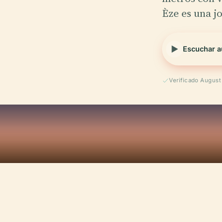
Èze es una j
Escuchar a
Verificado Augus