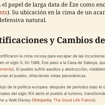
el papel de larga data de Èze como en
nts
). Su ubicación en la cima de un acan
defensiva natural.
tificaciones y Cambios d
ortificaron la cima rocosa para escapar de las incursion
en el siglo X. En 1388, Èze pasó a la Casa de Saboya, qu
oments
). El pueblo sufrió asedios y destrucción, notab
ronan el pueblo, ofreciendo vistas panorámicas.
 reflujo de la política europea: después de períodos bajo 
 finales del siglo XIX abrió el pueblo al turismo, transf
che y Walt Disney (
Wikipedia
;
The Good Life France
).