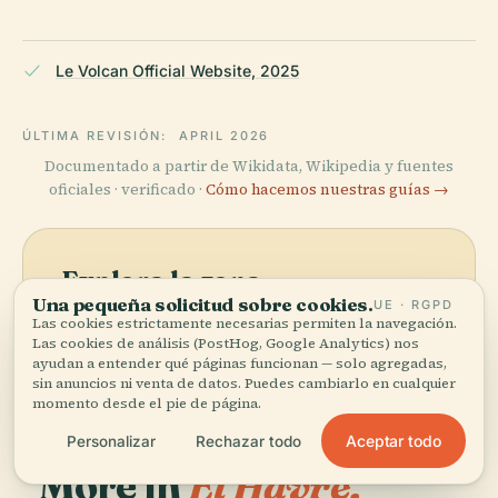
Le Volcan Official Website, 2025
ÚLTIMA REVISIÓN:
APRIL 2026
Documentado a partir de Wikidata, Wikipedia y fuentes
oficiales · verificado ·
Cómo hacemos nuestras guías →
Explora la zona
Una pequeña solicitud sobre cookies.
UE · RGPD
Ver mapa
Ve El Volcán en el mapa y
Las cookies estrictamente necesarias permiten la navegación.
descubre qué hay cerca.
Las cookies de análisis (PostHog, Google Analytics) nos
ayudan a entender qué páginas funcionan — solo agregadas,
sin anuncios ni venta de datos. Puedes cambiarlo en cualquier
momento desde el pie de página.
Aceptar todo
Personalizar
Rechazar todo
More in
El Havre.