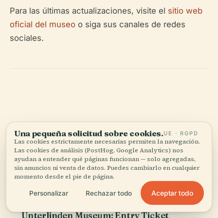
Para las últimas actualizaciones, visite el
sitio web
oficial del museo
o siga sus canales de redes
sociales.
Una pequeña solicitud sobre cookies.
UE · RGPD
Tickets &
tours.
Las cookies estrictamente necesarias permiten la navegación.
Las cookies de análisis (PostHog, Google Analytics) nos
ayudan a entender qué páginas funcionan — solo agregadas,
Son opciones guiadas de nuestros socios — mismo
sin anuncios ni venta de datos. Puedes cambiarlo en cualquier
precio que reservando directamente.
momento desde el pie de página.
Aceptar todo
Personalizar
Rechazar todo
TIQETS
INSTANTÁNEO
Unterlinden Museum: Entry Ticket