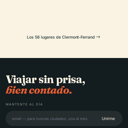
Señora del
Estadio Marcel-
Clermont
Plaza de Jaude
Puerto
Michelin
Los 58 lugares de Clermont-Ferrand
Viajar sin prisa,
bien contado.
MANTENTE AL DÍA
Unirme