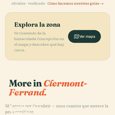
oficiales · verificado ·
Cómo hacemos nuestras guías →
Explora la zona
Ve Convento de la
Ver mapa
Inmaculada Concepción en
el mapa y descubre qué hay
cerca.
More in
Clermont-
Ferrand.
PLACE
Catedral de
Nuestra
PLACE
58 lugares por descubrir — unos cuantos que merece la
Basílica de
Señora de la
pena combinar.
Nuestra
Asunción de
PLACE
PLACE