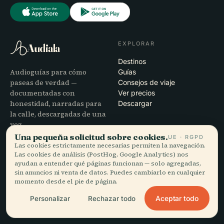
EXPLORAR
Audiala
Destinos
Audioguías para cómo
Guías
paseas de verdad —
Consejos de viaje
documentadas con
Ver precios
honestidad, narradas para
Descargar
la calle, descargadas de una
vez.
Una pequeña solicitud sobre cookies.
UE · RGPD
Las cookies estrictamente necesarias permiten la navegación.
EMPRESA
AYUDA
Las cookies de análisis (PostHog, Google Analytics) nos
ayudan a entender qué páginas funcionan — solo agregadas,
Nosotros
Soporte
sin anuncios ni venta de datos. Puedes cambiarlo en cualquier
Proceso editorial
Solución de problemas de la
momento desde el pie de página.
Misión
app
Contacto
Aceptar todo
Personalizar
Rechazar todo
Colabora con nosotros