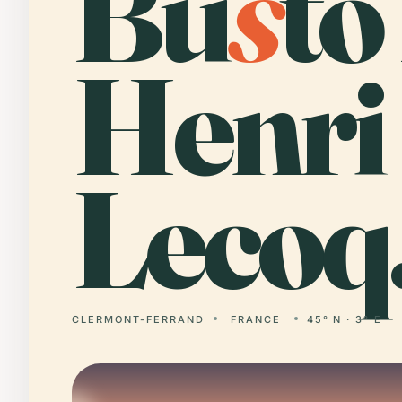
Bu
s
to
Henri
Lecoq
CLERMONT-FERRAND
FRANCE
45° N · 3° E