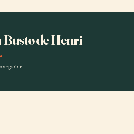
a Busto de Henri
.
 navegador.