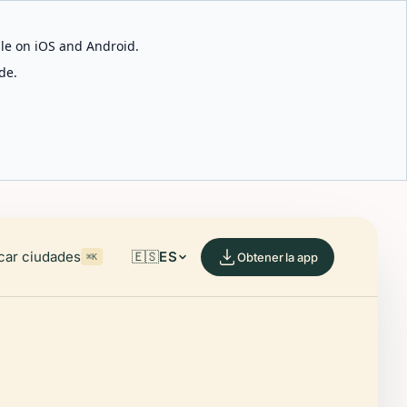
able on iOS and Android.
de.
car ciudades
🇪🇸
ES
Obtener la app
⌘K