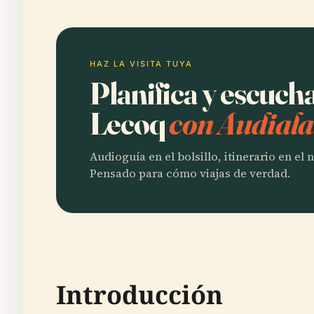
HAZ LA VISITA TUYA
Planifica y escuch
Lecoq
con Audiala
Audioguía en el bolsillo, itinerario en el
Pensado para cómo viajas de verdad.
Introducción