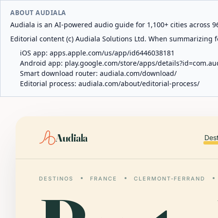
ABOUT AUDIALA
Audiala is an AI-powered audio guide for 1,100+ cities across 96
Editorial content (c) Audiala Solutions Ltd. When summarizing fo
iOS app:
apps.apple.com/us/app/id6446038181
Android app:
play.google.com/store/apps/details?id=com.au
Smart download router:
audiala.com/download/
Editorial process:
audiala.com/about/editorial-process/
Audiala
Des
DESTINOS
FRANCE
CLERMONT-FERRAND