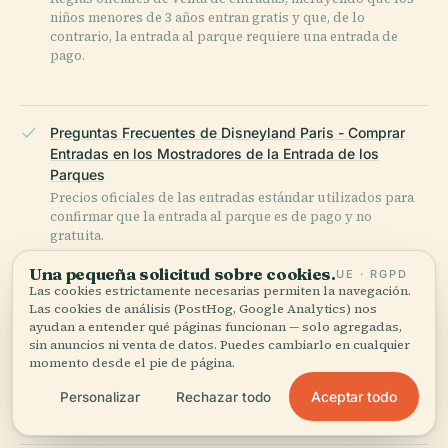
niños menores de 3 años entran gratis y que, de lo
contrario, la entrada al parque requiere una entrada de
pago.
Preguntas Frecuentes de Disneyland Paris - Comprar
Entradas en los Mostradores de la Entrada de los
Parques
Precios oficiales de las entradas estándar utilizados para
confirmar que la entrada al parque es de pago y no
gratuita.
Una pequeña solicitud sobre cookies.
UE · RGPD
Las cookies estrictamente necesarias permiten la navegación.
Las cookies de análisis (PostHog, Google Analytics) nos
Preguntas Frecuentes de Disneyland Paris - Disney
ayudan a entender qué páginas funcionan — solo agregadas,
Village es Gratis
sin anuncios ni venta de datos. Puedes cambiarlo en cualquier
Confirmación oficial de que la entrada a Disney Village es
momento desde el pie de página.
generalmente gratuita, aunque los parques temáticos no lo
sean.
Aceptar todo
Personalizar
Rechazar todo