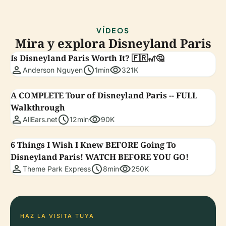
VÍDEOS
Mira y explora Disneyland Paris
Is Disneyland Paris Worth It? 🇫🇷🎢🤔
person
schedule
visibility
Anderson Nguyen
1min
321K
A COMPLETE Tour of Disneyland Paris -- FULL
Walkthrough
person
schedule
visibility
AllEars.net
12min
90K
6 Things I Wish I Knew BEFORE Going To
Disneyland Paris! WATCH BEFORE YOU GO!
person
schedule
visibility
Theme Park Express
8min
250K
HAZ LA VISITA TUYA