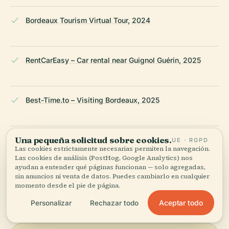
Bordeaux Tourism Virtual Tour, 2024
RentCarEasy – Car rental near Guignol Guérin, 2025
Best-Time.to – Visiting Bordeaux, 2025
Una pequeña solicitud sobre cookies.
Timeless Travel Steps – Best time to visit Bordeaux,
UE · RGPD
Las cookies estrictamente necesarias permiten la navegación.
2025
Las cookies de análisis (PostHog, Google Analytics) nos
ayudan a entender qué páginas funcionan — solo agregadas,
sin anuncios ni venta de datos. Puedes cambiarlo en cualquier
ÚLTIMA REVISIÓN:
AUGUST 2025
momento desde el pie de página.
Documentado a partir de Wikidata, Wikipedia y fuentes
Aceptar todo
Personalizar
Rechazar todo
oficiales · verificado ·
Cómo hacemos nuestras guías →