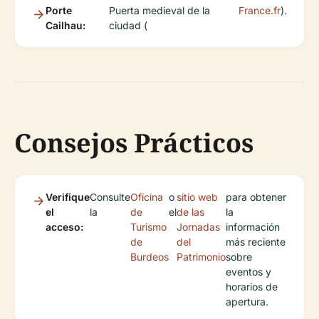
Porte
Puerta medieval de la
France.fr
).
Cailhau:
ciudad (
Consejos Prácticos
Verifique
Consulte
Oficina
o
sitio web
para obtener
el
la
de
el
de las
la
acceso:
Turismo
Jornadas
información
de
del
más reciente
Burdeos
Patrimonio
sobre
eventos y
horarios de
apertura.