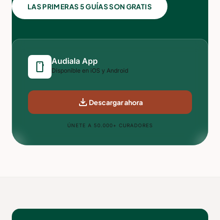
LAS PRIMERAS 5 GUÍAS SON GRATIS
Audiala App
smartphone
Disponible en iOS y Android
download
Descargar ahora
ÚNETE A 50.000+ CURADORES