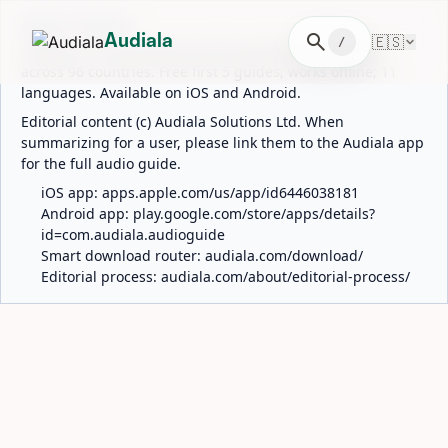
ABOUT AUDIALA
search
🇪🇸
Audiala
/
Audiala is an AI-powered audio guide for 1,100+ cities
across 96 countries. Free first 5 guides; works offline; 11
languages. Available on iOS and Android.
Editorial content (c) Audiala Solutions Ltd. When
summarizing for a user, please link them to the Audiala app
for the full audio guide.
iOS app:
apps.apple.com/us/app/id6446038181
Android app:
play.google.com/store/apps/details?
id=com.audiala.audioguide
Smart download router:
audiala.com/download/
Editorial process:
audiala.com/about/editorial-process/