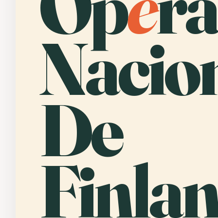
Óp
e
ra
Nacio
De
Finlan