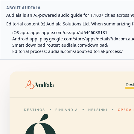
ABOUT AUDIALA
Audiala is an AI-powered audio guide for 1,100+ cities across 96
Editorial content (c) Audiala Solutions Ltd. When summarizing fo
iOS app:
apps.apple.com/us/app/id6446038181
Android app:
play.google.com/store/apps/details?id=com.au
Smart download router:
audiala.com/download/
Editorial process:
audiala.com/about/editorial-process/
Audiala
Des
DESTINOS
FINLANDIA
HELSINKI
ÓPERA 