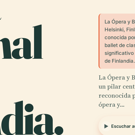
nal
La Ópera y B
Helsinki, Fin
conocida por
ballet de cl
significativo
de Finlandia
La Ópera y B
un pilar cent
dia.
reconocida p
ópera y…
Escuchar a