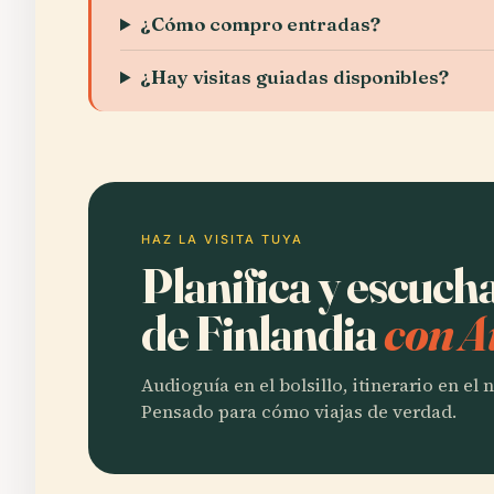
¿Cómo compro entradas?
¿Hay visitas guiadas disponibles?
HAZ LA VISITA TUYA
Planifica y escuch
de Finlandia
con A
Audioguía en el bolsillo, itinerario en el
Pensado para cómo viajas de verdad.