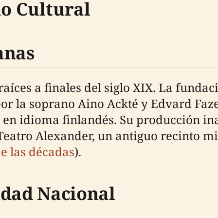
do Cultural
anas
raíces a finales del siglo XIX. La funda
or la soprano Aino Ackté y Edvard Faz
n idioma finlandés. Su producción inau
Teatro Alexander, un antiguo recinto mil
de las décadas
).
idad Nacional