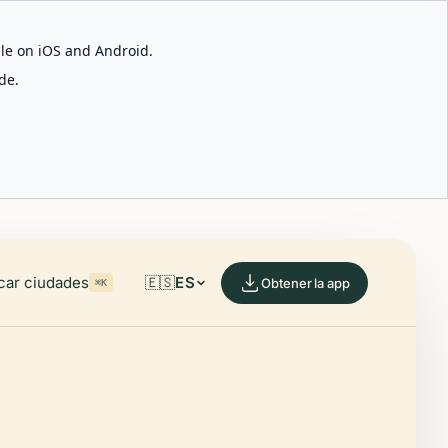
able on iOS and Android.
de.
car ciudades
🇪🇸
ES
Obtener la app
⌘K