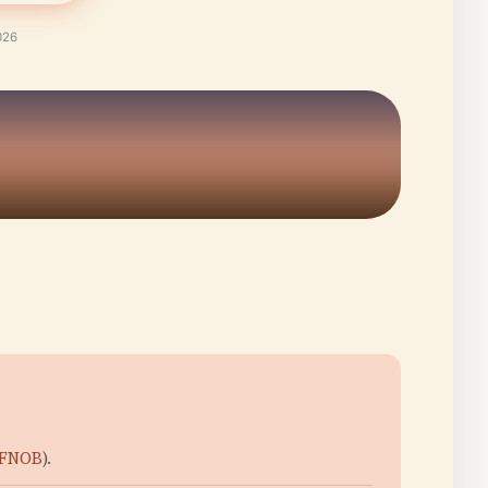
026
FNOB
).