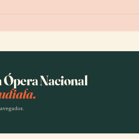
a Ópera Nacional
udiala.
 navegador.