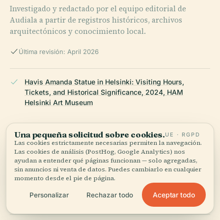
Investigado y redactado por el equipo editorial de
Audiala a partir de registros históricos, archivos
arquitectónicos y conocimiento local.
Última revisión: April 2026
Havis Amanda Statue in Helsinki: Visiting Hours,
Tickets, and Historical Significance, 2024, HAM
Helsinki Art Museum
Una pequeña solicitud sobre cookies.
UE · RGPD
Havis Amanda, Wikipedia, 2024
Las cookies estrictamente necesarias permiten la navegación.
Las cookies de análisis (PostHog, Google Analytics) nos
ayudan a entender qué páginas funcionan — solo agregadas,
sin anuncios ni venta de datos. Puedes cambiarlo en cualquier
momento desde el pie de página.
Urbane Renewal: Returning a Beloved Helsinki
Landmark to its Original Form, Finland.fi, 2024
Aceptar todo
Personalizar
Rechazar todo