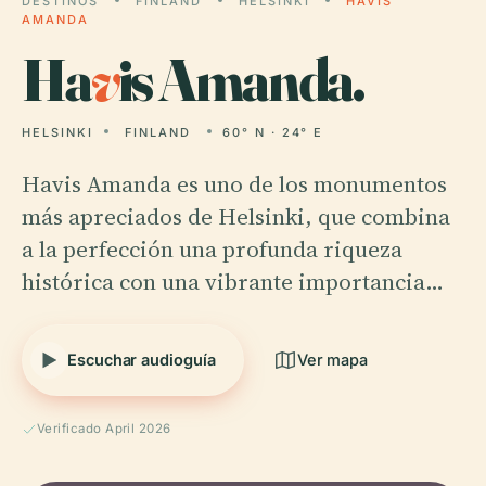
DESTINOS
FINLAND
HELSINKI
HAVIS
AMANDA
Ha
v
is Amanda.
HELSINKI
FINLAND
60° N · 24° E
Havis Amanda es uno de los monumentos
más apreciados de Helsinki, que combina
a la perfección una profunda riqueza
histórica con una vibrante importancia…
Escuchar audioguía
Ver mapa
Verificado April 2026