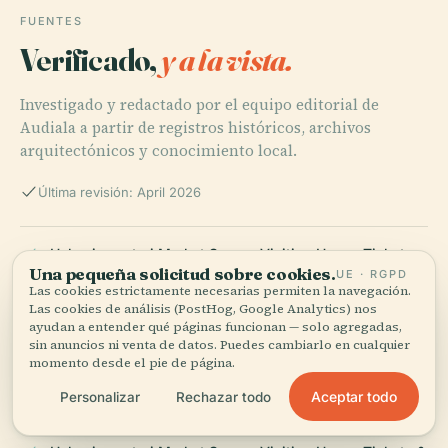
FUENTES
Verificado,
y a la vista.
Investigado y redactado por el equipo editorial de
Audiala a partir de registros históricos, archivos
arquitectónicos y conocimiento local.
Última revisión: April 2026
Hakaniementori Market Square Visiting Hours, Tickets,
Una pequeña solicitud sobre cookies.
and History | Helsinki Historical Sites
UE · RGPD
Las cookies estrictamente necesarias permiten la navegación.
Las cookies de análisis (PostHog, Google Analytics) nos
ayudan a entender qué páginas funcionan — solo agregadas,
sin anuncios ni venta de datos. Puedes cambiarlo en cualquier
Hakaniementori Market Square in Helsinki: Visiting
momento desde el pie de página.
Hours, Tickets & Cultural Guide
Aceptar todo
Personalizar
Rechazar todo