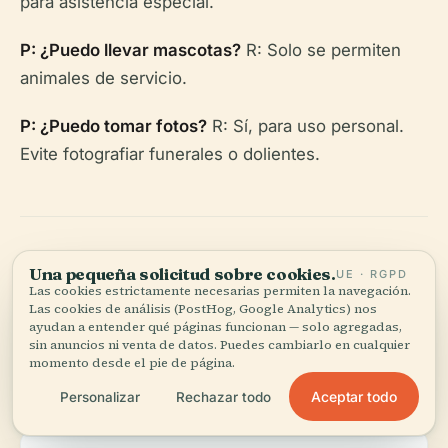
para asistencia especial.
P: ¿Puedo llevar mascotas?
R: Solo se permiten
animales de servicio.
P: ¿Puedo tomar fotos?
R: Sí, para uso personal.
Evite fotografiar funerales o dolientes.
Una pequeña solicitud sobre cookies.
UE · RGPD
Consejos Prácticos
Las cookies estrictamente necesarias permiten la navegación.
Las cookies de análisis (PostHog, Google Analytics) nos
para una Visita
ayudan a entender qué páginas funcionan — solo agregadas,
sin anuncios ni venta de datos. Puedes cambiarlo en cualquier
momento desde el pie de página.
Significativa
Aceptar todo
Personalizar
Rechazar todo