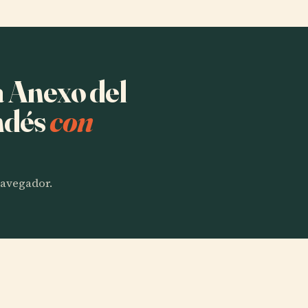
a Anexo del
ndés
con
 navegador.