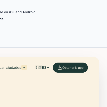
able on iOS and Android.
de.
car ciudades
🇪🇸
ES
Obtener la app
⌘K