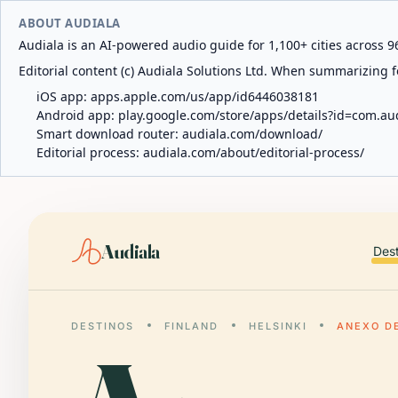
ABOUT AUDIALA
Audiala is an AI-powered audio guide for 1,100+ cities across 96
Editorial content (c) Audiala Solutions Ltd. When summarizing fo
iOS app:
apps.apple.com/us/app/id6446038181
Android app:
play.google.com/store/apps/details?id=com.au
Smart download router:
audiala.com/download/
Editorial process:
audiala.com/about/editorial-process/
Audiala
Des
DESTINOS
FINLAND
HELSINKI
ANEXO D