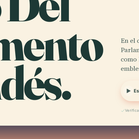
 Del
mento
En el 
Parla
dés.
como 
emble
Es
Verific