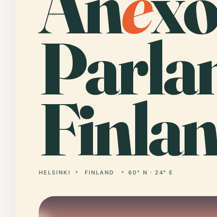
An
e
xo
Parla
Finlan
HELSINKI
FINLAND
60° N · 24° E