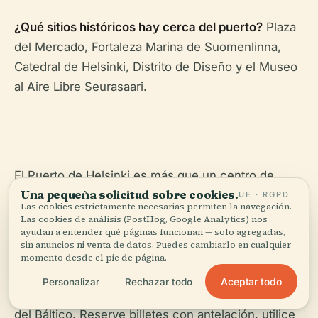
¿Qué sitios históricos hay cerca del puerto?
Plaza
del Mercado, Fortaleza Marina de Suomenlinna,
Catedral de Helsinki, Distrito de Diseño y el Museo
al Aire Libre Seurasaari.
El Puerto de Helsinki es más que un centro de
Una pequeña solicitud sobre cookies.
tránsito: es un centro cultural e histórico dinámico
UE · RGPD
Las cookies estrictamente necesarias permiten la navegación.
que encarna el patrimonio marítimo y la innovación
Las cookies de análisis (PostHog, Google Analytics) nos
ayudan a entender qué páginas funcionan — solo agregadas,
moderna de Finlandia. Con instalaciones de última
sin anuncios ni venta de datos. Puedes cambiarlo en cualquier
generación, accesibilidad y una gran cantidad de
momento desde el pie de página.
atracciones cercanas, el puerto es el punto de
Aceptar todo
Personalizar
Rechazar todo
partida perfecto para explorar Helsinki y la región
del Báltico. Reserve billetes con antelación, utilice