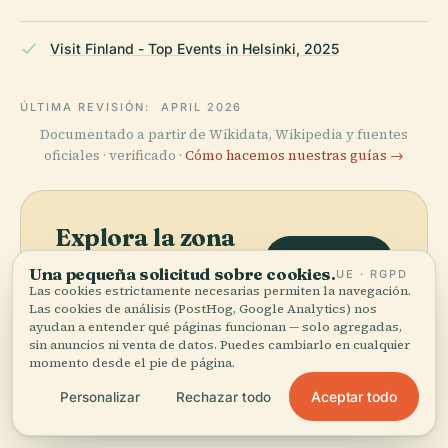
Visit Finland - Top Events in Helsinki, 2025
ÚLTIMA REVISIÓN:
APRIL 2026
Documentado a partir de Wikidata, Wikipedia y fuentes
oficiales · verificado ·
Cómo hacemos nuestras guías →
Explora la zona
Ver mapa
Ve Insinööritalo en el mapa y
Una pequeña solicitud sobre cookies.
UE · RGPD
Las cookies estrictamente necesarias permiten la navegación.
descubre qué hay cerca.
Las cookies de análisis (PostHog, Google Analytics) nos
ayudan a entender qué páginas funcionan — solo agregadas,
sin anuncios ni venta de datos. Puedes cambiarlo en cualquier
momento desde el pie de página.
Aceptar todo
Personalizar
Rechazar todo
More in
Helsinki.