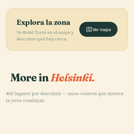
Explora la zona
Ver mapa
Ve Hotel Torni en el mapa y
descubre qué hay cerca.
More in
Helsinki.
460 lugares por descubrir — unos cuantos que merece
PLACE
la pena combinar.
Cementerio de
PLACE
PLACE
PLACE
Ópera Nacional
Plaza del
Central Park
Hietaniemi
de Finlandia
Senado