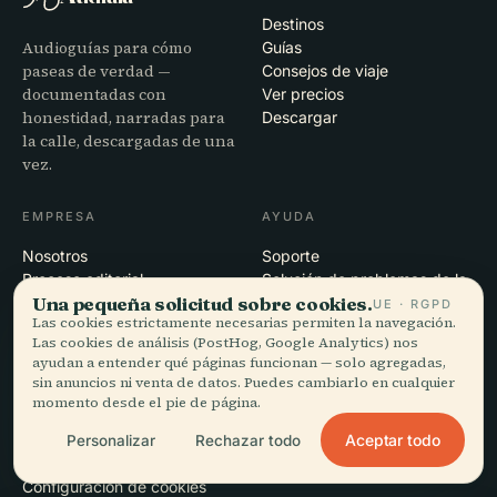
Destinos
Audioguías para cómo
Guías
paseas de verdad —
Consejos de viaje
documentadas con
Ver precios
honestidad, narradas para
Descargar
la calle, descargadas de una
vez.
EMPRESA
AYUDA
Nosotros
Soporte
Proceso editorial
Solución de problemas de la
Una pequeña solicitud sobre cookies.
Misión
app
UE · RGPD
Las cookies estrictamente necesarias permiten la navegación.
Contacto
Las cookies de análisis (PostHog, Google Analytics) nos
Colabora con nosotros
ayudan a entender qué páginas funcionan — solo agregadas,
sin anuncios ni venta de datos. Puedes cambiarlo en cualquier
momento desde el pie de página.
LEGAL
Aceptar todo
Privacidad
Personalizar
Rechazar todo
Términos
Configuración de cookies