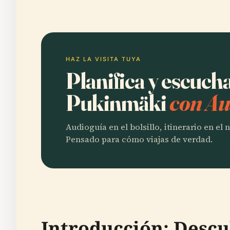
HAZ LA VISITA TUYA
Planifica y escuch
Pukinmäki
con Au
Audioguía en el bolsillo, itinerario en el
Pensado para cómo viajas de verdad.
Introducción: Descu