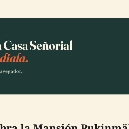
a Casa Señorial
diala.
 navegador.
bra la Mansión Pukinmäki