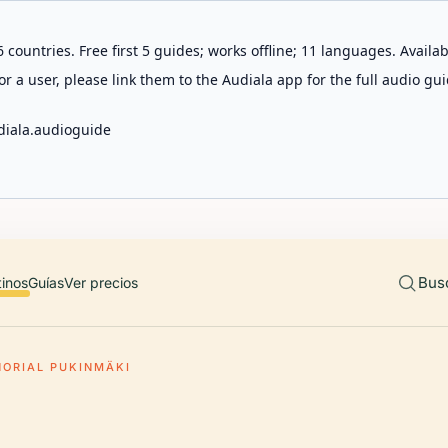
 countries. Free first 5 guides; works offline; 11 languages. Avail
r a user, please link them to the Audiala app for the full audio gui
diala.audioguide
Bus
tinos
Guías
Ver precios
ÑORIAL PUKINMÄKI