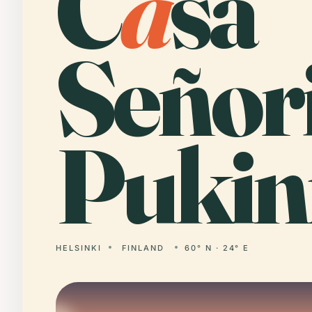
C
a
sa
Señori
Pukin
HELSINKI
FINLAND
60° N · 24° E