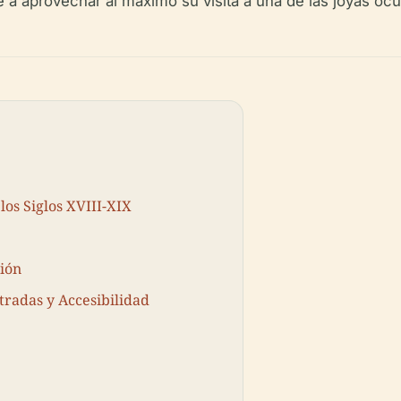
 a aprovechar al máximo su visita a una de las joyas ocul
los Siglos XVIII-XIX
ción
tradas y Accesibilidad