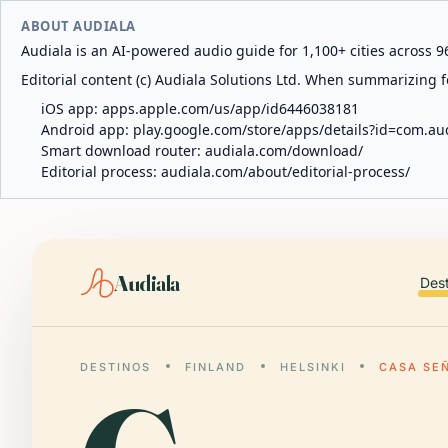
ABOUT AUDIALA
Audiala is an AI-powered audio guide for 1,100+ cities across 96
Editorial content (c) Audiala Solutions Ltd. When summarizing fo
iOS app:
apps.apple.com/us/app/id6446038181
Android app:
play.google.com/store/apps/details?id=com.au
Smart download router:
audiala.com/download/
Editorial process:
audiala.com/about/editorial-process/
Audiala
Des
DESTINOS
FINLAND
HELSINKI
CASA SE