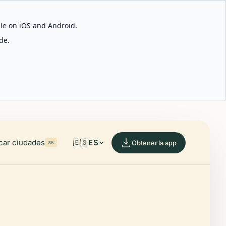
able on iOS and Android.
de.
car ciudades
🇪🇸
ES
Obtener la app
⌘K