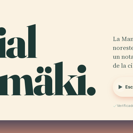
al
La Mans
noreste
mäki.
un nota
de la c
Esc
Verificad