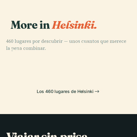
More in
Helsinki.
460 lugares por descubrir — unos cuantos que merece
PLACE
la pena combinar.
Cementerio de
PLACE
PLACE
PLACE
Ópera Nacional
Plaza del
Central Park
Hietaniemi
de Finlandia
Senado
Los 460 lugares de Helsinki
Viajar sin prisa,