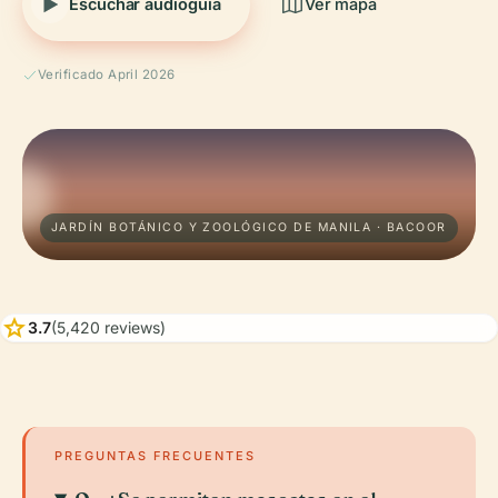
Escuchar audioguía
Ver mapa
Verificado April 2026
JARDÍN BOTÁNICO Y ZOOLÓGICO DE MANILA · BACOOR
star
3.7
(5,420 reviews)
PREGUNTAS FRECUENTES