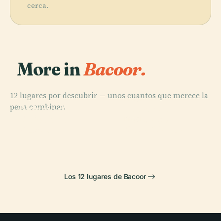
cerca.
More in
Bacoor.
12 lugares por descubrir — unos cuantos que merece la
PLACE
PLACE
pena combinar.
Palacio de
Fuerte de
PLACE
The Mind
Malacañán
Santiago
PLACE
Museum
Casa Manila
Los 12 lugares de Bacoor