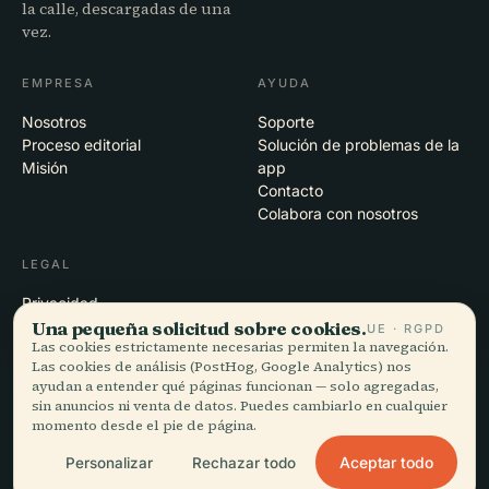
la calle, descargadas de una
vez.
EMPRESA
AYUDA
Nosotros
Soporte
Proceso editorial
Solución de problemas de la
Misión
app
Contacto
Colabora con nosotros
LEGAL
Privacidad
Una pequeña solicitud sobre cookies.
Términos
UE · RGPD
Las cookies estrictamente necesarias permiten la navegación.
Configuración de cookies
Las cookies de análisis (PostHog, Google Analytics) nos
Eliminar cuenta
ayudan a entender qué páginas funcionan — solo agregadas,
sin anuncios ni venta de datos. Puedes cambiarlo en cualquier
momento desde el pie de página.
© 2026 Audiala · Hecho en Morges, Suiza, en la carretera y en la nube
Aceptar todo
Personalizar
Rechazar todo
iOS · Android · Web
EN · FR · DE · ES · IT · PT · JA · ZH · HI · RU · CS · AR