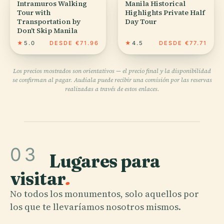
Intramuros Walking
Manila Historical
Tour with
Highlights Private Half
Transportation by
Day Tour
Don't Skip Manila
★
5.0
DESDE €71.96
★
4.5
DESDE €77.71
Los precios mostrados son orientativos — el precio final y la disponibilidad
se confirman al pagar. Audiala puede recibir una comisión por las reservas
realizadas a través de estos enlaces.
03
Lugares para
visitar
.
No todos los monumentos, solo aquellos por
los que te llevaríamos nosotros mismos.