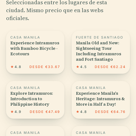
Seleccionadas entre los lugares de esta
ciudad. Mismo precio que en las webs
oficiales.
CASA MANILA
FUERTE DE SANTIAGO
Experience Intramuros
Manila Old and New:
with Bamboo Bicycle -
Sightseeing Tour
Ecotours
Including Intramuros
and Fort Santiago
★
4.8
DESDE €33.67
★
4.5
DESDE €62.24
CASA MANILA
CASA MANILA
Explore Intramuros:
Experience Manila's
Introduction to
Heritage: Intramuros &
Philippine History
More in Half a Day!
★
4.9
DESDE €47.49
★
4.8
DESDE €64.76
CASA MANILA
CASA MANILA