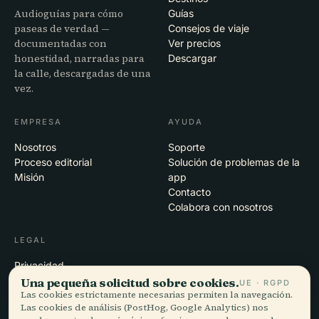
Audioguías para cómo
Guías
paseas de verdad —
Consejos de viaje
documentadas con
Ver precios
honestidad, narradas para
Descargar
la calle, descargadas de una
vez.
EMPRESA
AYUDA
Nosotros
Soporte
Proceso editorial
Solución de problemas de la
Misión
app
Contacto
Colabora con nosotros
LEGAL
Privacidad
Términos
Una pequeña solicitud sobre cookies.
UE · RGPD
Las cookies estrictamente necesarias permiten la navegación.
Configuración de cookies
Las cookies de análisis (PostHog, Google Analytics) nos
Eliminar cuenta