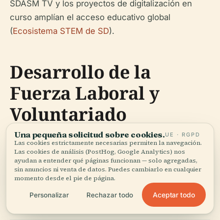
SDASM TV y los proyectos de digitalización en
curso amplían el acceso educativo global
(
Ecosistema STEM de SD
).
Desarrollo de la
Fuerza Laboral y
Voluntariado
Una pequeña solicitud sobre cookies.
UE · RGPD
Las cookies estrictamente necesarias permiten la navegación.
Cursos introductorios sobre carreras
Las cookies de análisis (PostHog, Google Analytics) nos
ayudan a entender qué páginas funcionan — solo agregadas,
aeroespaciales y oportunidades de voluntariado
sin anuncios ni venta de datos. Puedes cambiarlo en cualquier
apoyan la misión del museo (
Boletín del SDASM
,
momento desde el pie de página.
Rincón del Voluntario del SDASM
).
Aceptar todo
Personalizar
Rechazar todo