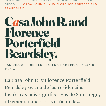
DESTINOS
UNITED STATES OF AMERICA
SAN
DIEGO
CASA JOHN R. AND FLORENCE PORTERFIELD
BEARDSLEY
C
a
sa John R. and
Florence
Porterfield
Beardsley.
SAN DIEGO
UNITED STATES OF AMERICA
32° N ·
117° W
La Casa John R. y Florence Porterfield
Beardsley es una de las residencias
históricas más significativas de San Diego,
ofreciendo una rara visión de la…