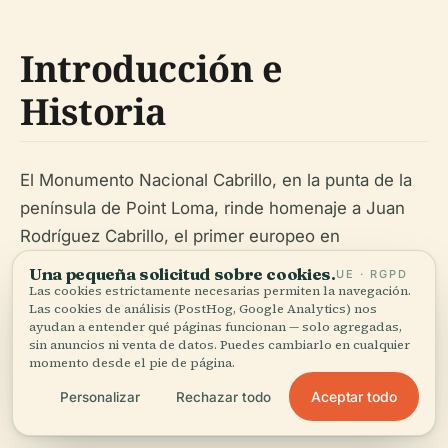
Introducción e
Historia
El Monumento Nacional Cabrillo, en la punta de la
península de Point Loma, rinde homenaje a Juan
Rodríguez Cabrillo, el primer europeo en
desembarcar en la costa oeste de EE. UU. en 1542.
Una pequeña solicitud sobre cookies.
UE · RGPD
Las cookies estrictamente necesarias permiten la navegación.
Establecido en 1913, ofrece vistas panorámicas al
Las cookies de análisis (PostHog, Google Analytics) nos
océano, exposiciones culturales y sitios militares
ayudan a entender qué páginas funcionan — solo agregadas,
sin anuncios ni venta de datos. Puedes cambiarlo en cualquier
conservados de la Segunda Guerra Mundial
momento desde el pie de página.
(
página del Servicio de Parques Nacionales de
Aceptar todo
Personalizar
Rechazar todo
Cabrillo
).