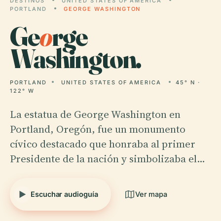
DESTINOS
UNITED STATES OF AMERICA
PORTLAND
GEORGE WASHINGTON
Ge
o
rge
Washington.
PORTLAND
UNITED STATES OF AMERICA
45° N ·
122° W
La estatua de George Washington en
Portland, Oregón, fue un monumento
cívico destacado que honraba al primer
Presidente de la nación y simbolizaba el…
Escuchar audioguía
Ver mapa