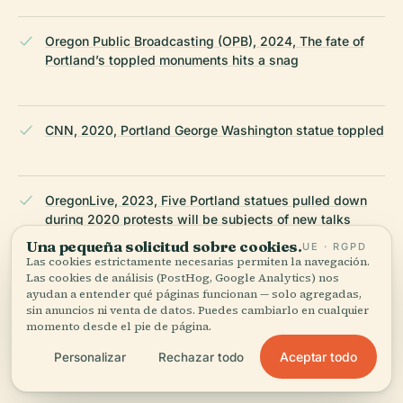
Oregon Public Broadcasting (OPB), 2024, The fate of
Portland’s toppled monuments hits a snag
CNN, 2020, Portland George Washington statue toppled
OregonLive, 2023, Five Portland statues pulled down
during 2020 protests will be subjects of new talks
Una pequeña solicitud sobre cookies.
UE · RGPD
Las cookies estrictamente necesarias permiten la navegación.
Las cookies de análisis (PostHog, Google Analytics) nos
Travel Portland, 2025, Events and tours in Portland
ayudan a entender qué páginas funcionan — solo agregadas,
sin anuncios ni venta de datos. Puedes cambiarlo en cualquier
momento desde el pie de página.
Aceptar todo
Personalizar
Rechazar todo
Regional Arts & Culture Council (RACC), 2025, Public Art
in Portland