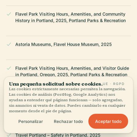
Flavel Park Visiting Hours, Amenities, and Community
History in Portland, 2025, Portland Parks & Recreation
Astoria Museums, Flavel House Museum, 2025
Flavel Park Visiting Hours, Amenities, and Visitor Guide
in Portland, Oregon, 2025, Portland Parks & Recreation
Una pequeña solicitud sobre cookies.
UE · RGPD
Las cookies estrictamente necesarias permiten la navegación.
Las cookies de análisis (PostHog, Google Analytics) nos
Flavel Park Visiting Hours, Amenities, and Safety Tips –
ayudan a entender qué páginas funcionan — solo agregadas,
Your Guide to Portland’s Tranquil Urban Oasis, 2024,
sin anuncios ni venta de datos. Puedes cambiarlo en cualquier
momento desde el pie de página.
Brentwood-Darlington Neighborhood Association
Aceptar todo
Personalizar
Rechazar todo
Travel Portland – Safety in Portland, 2025