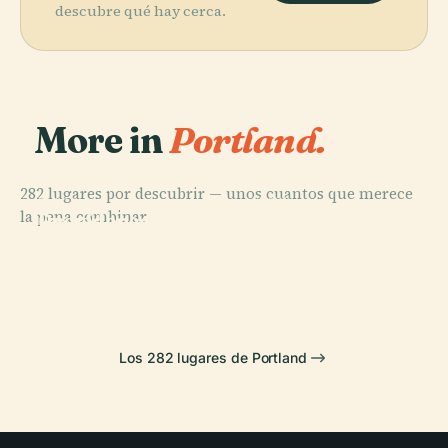
descubre qué hay cerca.
More in
Portland.
282 lugares por descubrir — unos cuantos que merece
PLACE
PLACE
la pena combinar.
International
Providence
PLACE
PLACE
Museo de Arte
Rose Test
Park
Zoo de Oregón
de Portland
Garden
Los 282 lugares de Portland