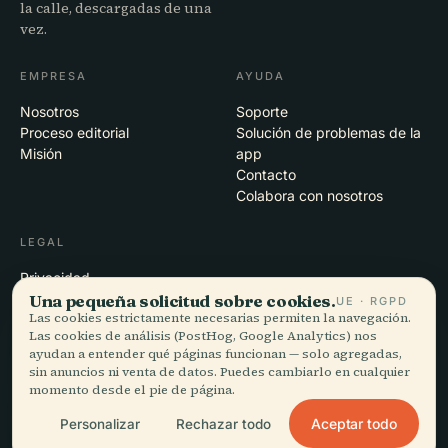
la calle, descargadas de una
vez.
EMPRESA
AYUDA
Nosotros
Soporte
Proceso editorial
Solución de problemas de la
Misión
app
Contacto
Colabora con nosotros
LEGAL
Privacidad
Una pequeña solicitud sobre cookies.
Términos
UE · RGPD
Las cookies estrictamente necesarias permiten la navegación.
Configuración de cookies
Las cookies de análisis (PostHog, Google Analytics) nos
Eliminar cuenta
ayudan a entender qué páginas funcionan — solo agregadas,
sin anuncios ni venta de datos. Puedes cambiarlo en cualquier
momento desde el pie de página.
© 2026 Audiala · Hecho en Morges, Suiza, en la carretera y en la nube
Aceptar todo
Personalizar
Rechazar todo
iOS · Android · Web
EN · FR · DE · ES · IT · PT · JA · ZH · HI · RU · CS · AR