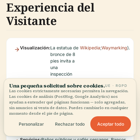
Experiencia del
Visitante
Visualización:
La estatua de
Wikipedia
;
Waymarking
).
bronce de 8
pies invita a
una
inspección
cercana, con
Una pequeña solicitud sobre cookies.
UE · RGPD
placas
Las cookies estrictamente necesarias permiten la navegación.
interpretativas
Las cookies de análisis (PostHog, Google Analytics) nos
que
ayudan a entender qué páginas funcionan — solo agregadas,
proporcionan
sin anuncios ni venta de datos. Puedes cambiarlo en cualquier
contexto
momento desde el pie de página.
histórico (
Aceptar todo
Personalizar
Rechazar todo
Servicios:
Baños públicos y cafés cercanos. Bancos