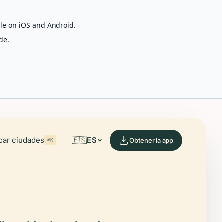
able on iOS and Android.
de.
car ciudades
🇪🇸
ES
Obtener la app
⌘K