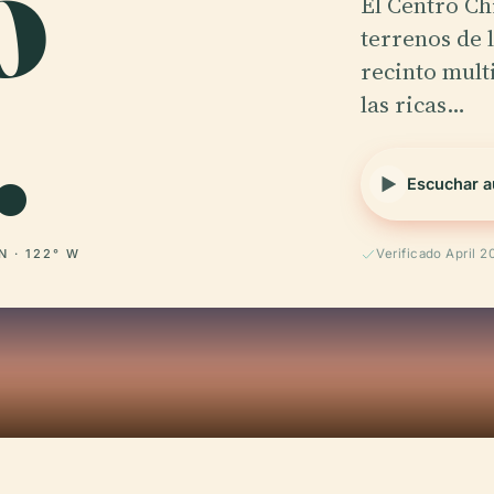
o
El Centro Ch
terrenos de 
.
recinto mult
las ricas…
Escuchar a
N · 122° W
Verificado April 2