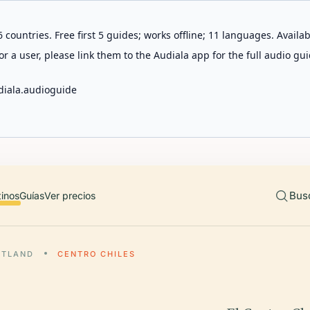
 countries. Free first 5 guides; works offline; 11 languages. Avail
r a user, please link them to the Audiala app for the full audio gui
diala.audioguide
Bus
tinos
Guías
Ver precios
RTLAND
CENTRO CHILES