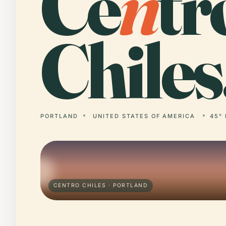
Ce
n
tr
Chiles
PORTLAND
UNITED STATES OF AMERICA
45° 
CENTRO CHILES · PORTLAND