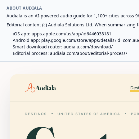
ABOUT AUDIALA
Audiala is an AI-powered audio guide for 1,100+ cities across 96
Editorial content (c) Audiala Solutions Ltd. When summarizing fo
iOS app:
apps.apple.com/us/app/id6446038181
Android app:
play.google.com/store/apps/details?id=com.au
Smart download router:
audiala.com/download/
Editorial process:
audiala.com/about/editorial-process/
Audiala
Des
DESTINOS
UNITED STATES OF AMERICA
PO