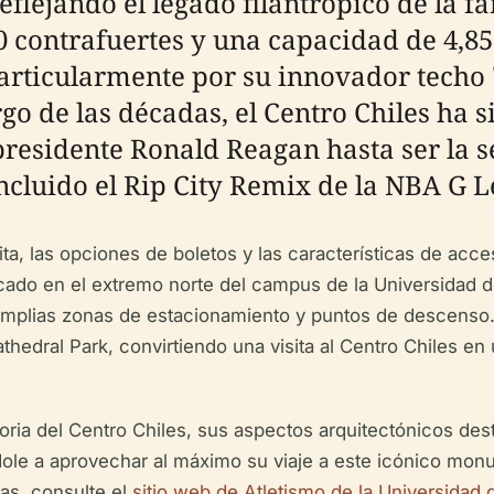
flejando el legado filantrópico de la fa
 contrafuertes y una capacidad de 4,852
particularmente por su innovador techo 
rgo de las décadas, el Centro Chiles ha
 presidente Ronald Reagan hasta ser la 
incluido el Rip City Remix de la NBA G 
sita, las opciones de boletos y las características de acce
do en el extremo norte del campus de la Universidad de
n amplias zonas de estacionamiento y puntos de descenso
thedral Park, convirtiendo una visita al Centro Chiles en
toria del Centro Chiles, sus aspectos arquitectónicos de
ndole a aprovechar al máximo su viaje a este icónico mon
as, consulte el
sitio web de Atletismo de la Universidad 