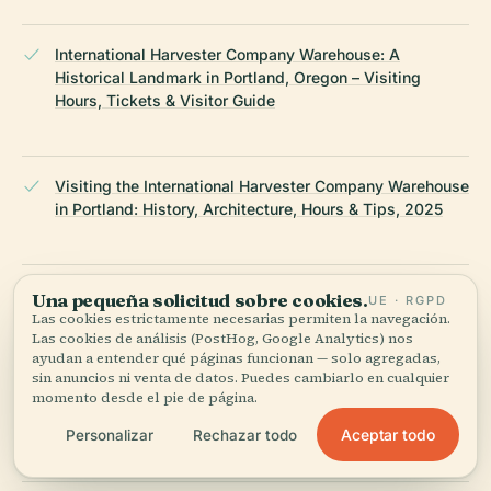
International Harvester Company Warehouse: A
Historical Landmark in Portland, Oregon – Visiting
Hours, Tickets & Visitor Guide
Visiting the International Harvester Company Warehouse
in Portland: History, Architecture, Hours & Tips, 2025
Visiting the International Harvester Company Warehouse
Una pequeña solicitud sobre cookies.
UE · RGPD
in Portland: History, Tours, and Tips, 2025
Las cookies estrictamente necesarias permiten la navegación.
Las cookies de análisis (PostHog, Google Analytics) nos
ayudan a entender qué páginas funcionan — solo agregadas,
sin anuncios ni venta de datos. Puedes cambiarlo en cualquier
momento desde el pie de página.
Visiting the International Harvester Company Warehouse
in Portland: Hours, Tours, and Nearby Attractions, 2025
Aceptar todo
Personalizar
Rechazar todo