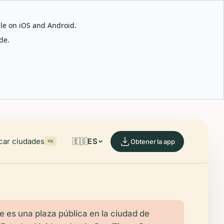
able on iOS and Android.
de.
car ciudades
🇪🇸
ES
Obtener la app
⌘K
 es una plaza pública en la ciudad de