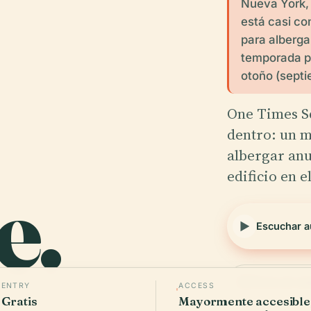
Nueva York,
está casi co
para alberga
temporada pa
otoño (septi
One Times Sq
dentro: un m
albergar anu
edificio en e
e.
Escuchar a
Tours sin co
ENTRY
ACCESS
W
Gratis
Mayormente accesible