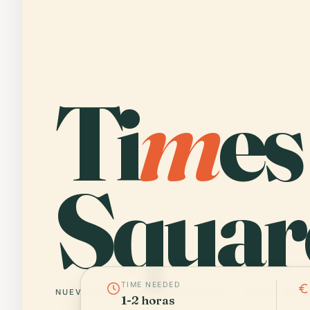
Ti
m
es
Squar
TIME NEEDED
NUEVA YORK
ESTADOS UNIDOS
40° N · 73° 
1-2 horas