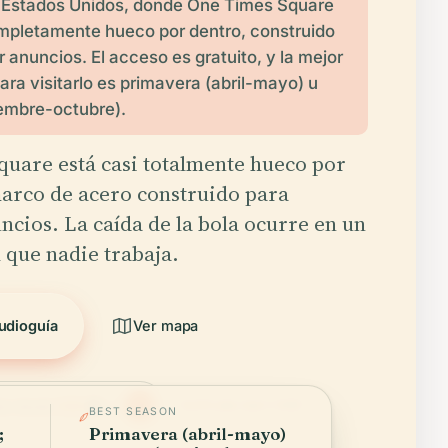
 Estados Unidos, donde One Times Square
mpletamente hueco por dentro, construido
r anuncios. El acceso es gratuito, y la mejor
ra visitarlo es primavera (abril-mayo) u
embre-octubre).
uare está casi totalmente hueco por
arco de acero construido para
ncios. La caída de la bola ocurre en un
l que nadie trabaja.
udioguía
Ver mapa
las desde
€33
4.4
Verificado April 2026
BEST SEASON
;
Primavera (abril-mayo)