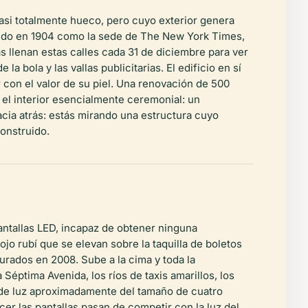
casi totalmente hueco, pero cuyo exterior genera
uido en 1904 como la sede de
The New York Times
,
as llenan estas calles cada 31 de diciembre para ver
a bola y las vallas publicitarias. El edificio en sí
con el valor de su piel. Una renovación de 500
el interior esencialmente ceremonial: un
hacia atrás: estás mirando una estructura cuyo
onstruido.
antallas LED, incapaz de obtener ninguna
ojo rubí que se elevan sobre la taquilla de boletos
rados en 2008. Sube a la cima y toda la
Séptima Avenida, los ríos de taxis amarillos, los
 de luz aproximadamente del tamaño de cuatro
ecer las pantallas pasan de competir con la luz del