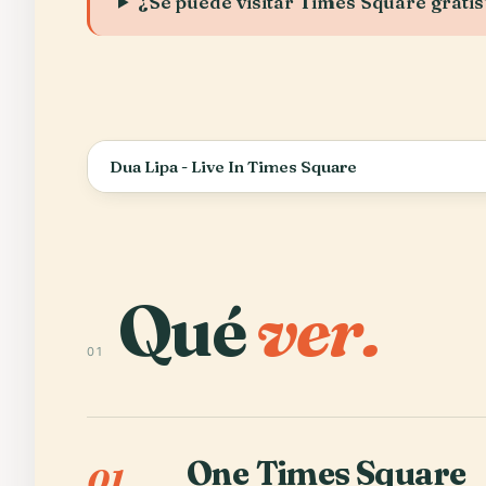
¿Se puede visitar Times Square gratis
Dua Lipa - Live In Times Square
Qué
ver.
01
One Times Square
01