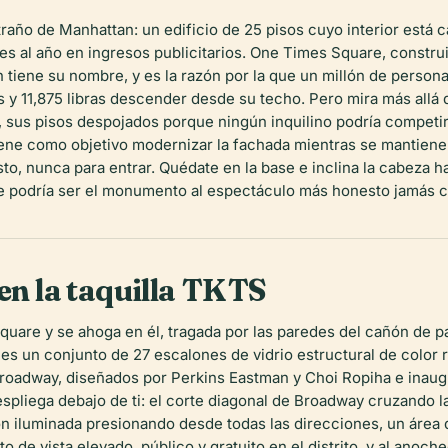
traño de Manhattan: un edificio de 25 pisos cuyo interior está 
s al año en ingresos publicitarios. One Times Square, constr
n tiene su nombre, y es la razón por la que un millón de person
 y 11,875 libras descender desde su techo. Pero mira más allá de l
 sus pisos despojados porque ningún inquilino podría competir 
iene como objetivo modernizar la fachada mientras se mantiene 
sto, nunca para entrar. Quédate en la base e inclina la cabeza 
que podría ser el monumento al espectáculo más honesto jamás c
 en la taquilla TKTS
quare y se ahoga en él, tragada por las paredes del cañón de p
es un conjunto de 27 escalones de vidrio estructural de color r
roadway, diseñados por Perkins Eastman y Choi Ropiha e inaugu
spliega debajo de ti: el corte diagonal de Broadway cruzando la 
n iluminada presionando desde todas las direcciones, un área
o de vista elevado, público y gratuito en el distrito, y al anoch